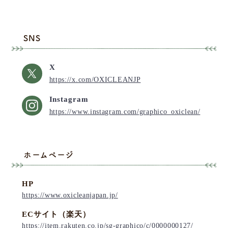
SNS
X
https://x.com/OXICLEANJP
Instagram
https://www.instagram.com/graphico_oxiclean/
ホームページ
HP
https://www.oxicleanjapan.jp/
ECサイト（楽天）
https://item.rakuten.co.jp/sg-graphico/c/0000000127/