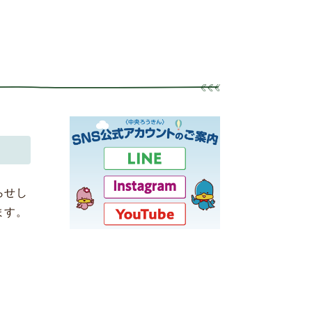
らせし
ます。